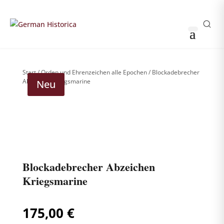
THOMAS HUSS & SÖHNE
0
0
Sammler-Login
German Historica
Start
/
Orden und Ehrenzeichen alle Epochen
/ Blockadebrecher
Abzeichen Kriegsmarine
Neu
Weitere Bilder nach Login sichtbar
!
Bitte anmelden, um die komplette Produktgalerie zu
sehen.
Blockadebrecher Abzeichen
Kriegsmarine
175,00
€