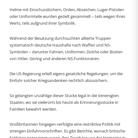
Helme mit Einschusslöchern, Orden, Abzeichen, Luger-Pistolen
oder Uniformteile wurden gezielt gesammelt – teils wegen ihres
Werts, teils aufgrund ihrer Symbolik.
Während der Besatzung durchsuchten alliierte Truppen
systematisch deutsche Haushalte nach Waffen und NS-
Symbolen – darunter Fahnen, Uniformen, Dolche oder Büsten
von Hitler, Göring und anderen NS-Funktionären.
Die US-Regierung erließ eigens gesetzliche Regelungen, um die
Einfuhr solcher Kriegsandenken rechtlich abzusichern.
So gelangten unzählige dieser Stücke legal in die Vereinigten
Staaten, wo sie vielerorts bis heute als Erinnerungsstücke in
Familien bewahrt werden.
Großbritannien hingegen verfolgte eine restriktive Politik mit
strengen Einfuhrvorschriften. Es gibt Berichte, wonach britische
Soldaten gezwungen waren, ihre Trophäen vor der Heimreise in