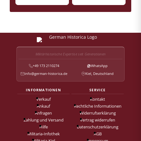
Militärhistorische Expertise seit Generationen
+49 173 2110274
WhatsApp
info@german-historica.de
Kiel, Deutschland
INFORMATIONEN
SERVICE
Verkauf
Kontakt
Ankauf
Rechtliche Informationen
Anfragen
Widerrufserklärung
Zahlung und Versand
Vertrag widerrufen
Hilfe
Datenschutzerklärung
Militaria-Infothek
AGB
Militaria-Kiel
Impressum