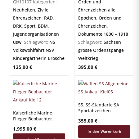
GH10107
Kategorien:
Orden und
Neuheiten
,
Zivile
Ehrenzeichen alle
Ehrenzeichen, RAD,
Epochen
,
Orden und
DRK, Sport, BDM,
Ehrenzeichen,
Jugendorganisationen
Dokumente 1800 – 1918
usw.
Schlagwort:
NS
Schlagwort:
Sachsen
Volkswohlfahrt NSV
grosse Ordensspange
Kindergärtnerin Brosche
Weltkrieg
125,00
€
395,00
€
55. SS-Standarte SA
Sportabzeichen
Kaiserliche Marine
Dokumente
Flieger Beobachter
355,00
€
Abzeichen
1.995,00
€
In den Warenkorb