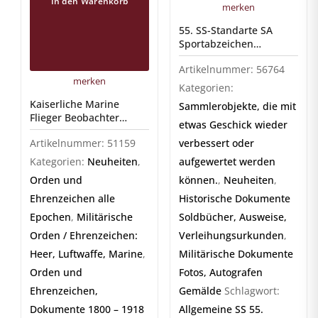
In den Warenkorb
merken
55. SS-Standarte SA
Sportabzeichen
Dokumente
Artikelnummer:
56764
merken
Kategorien:
Kaiserliche Marine
Sammlerobjekte, die mit
Flieger Beobachter
etwas Geschick wieder
Abzeichen
Artikelnummer:
51159
verbessert oder
Kategorien:
Neuheiten
,
aufgewertet werden
Orden und
können.
,
Neuheiten
,
Ehrenzeichen alle
Historische Dokumente
Epochen
,
Militärische
Soldbücher, Ausweise,
Orden / Ehrenzeichen:
Verleihungsurkunden
,
Heer, Luftwaffe, Marine
,
Militärische Dokumente
Orden und
Fotos, Autografen
Ehrenzeichen,
Gemälde
Schlagwort:
Dokumente 1800 – 1918
Allgemeine SS 55.