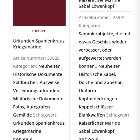
Kaiserlicher Marine
Säbel Löwenkopf
Artikelnummer:
26991
Kategorien:
merken
Sammlerobjekte, die mit
Urkunden Spanienkreuz
etwas Geschick wieder
Kriegsmarine
verbessert oder
Artikelnummer:
39828
aufgewertet werden
Kategorien:
Neuheiten
,
können.
,
Neuheiten
,
Historische Dokumente
Historische Säbel,
Soldbücher, Ausweise,
Dolche und Zubehör
,
Verleihungsurkunden
,
Uniform
Militärische Dokumente
Kopfbedeckungen
Fotos, Autografen
Koppelschlösser
Gemälde
Schlagwort:
Blankwaffen
Schlagwort:
Urkunden Spanienkreuz
Kaiserlicher Marine
Kriegsmarine
Säbel Löwenkopf