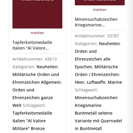
merken
Minensuchabzeichen
Kriegsmarine
Buntmetall
merken
Artikelnummer:
33787
Tapferkeitsmedaille
Kategorien:
Neuheiten
,
Italien “Al Valore
Orden und
Militare” Bronze
Artikelnummer:
43613
Ehrenzeichen alle
Kategorien:
Neuheiten
,
Epochen
,
Militärische
Militärische Orden und
Orden / Ehrenzeichen:
Ehrenzeichen Allgemein
,
Heer, Luftwaffe, Marine
Orden und
Schlagwort:
Ehrenzeichen ganze
Minensuchabzeichen
Welt
Schlagwort:
Kriegsmarine
Tapferkeitsmedaille
Buntmetall seltene
Italien "Al Valore
Variante mit Quernadel
Militare" Bronze
in Buntmetall