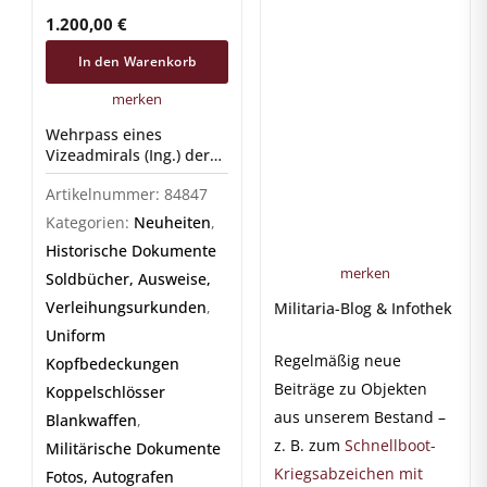
Kriegsmarine – Karl
1.200,00
€
Thäter
In den Warenkorb
merken
Wehrpass eines
Vizeadmirals (Ing.) der
Kriegsmarine – Karl
Artikelnummer:
84847
Thäter
Kategorien:
Neuheiten
,
Historische Dokumente
merken
Soldbücher, Ausweise,
Verleihungsurkunden
,
Militaria-Blog & Infothek
Uniform
Regelmäßig neue
Kopfbedeckungen
Beiträge zu Objekten
Koppelschlösser
aus unserem Bestand –
Blankwaffen
,
z. B. zum
Schnellboot-
Militärische Dokumente
Kriegsabzeichen mit
Fotos, Autografen