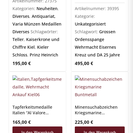
Artikelnummer:
27375
Kreuz und DA 25 Jahre
Kategorien:
Neuheiten
,
Artikelnummer:
39395
Diverses
,
Antiquariat,
Kategorie:
Varia Münzen Medaillen
Unkategorisiert
Diverses
Schlagwörter:
Schlagwort:
Grossen
Teller
,
Kaiserkrone und
Ordensspange
Chiffre Kiel
,
Kieler
Wehrmacht Eisernes
Schloss
,
Prinz Heinrich
Kreuz und DA 25 Jahre
195,00
€
495,00
€
Tapferkeitsmedaille
Minensuchabzeichen
Italien “Al Valore
Kriegsmarine
Militare” Bronze
Buntmetall
165,00
€
225,00
€
In den Warenkorb
In den Warenkorb