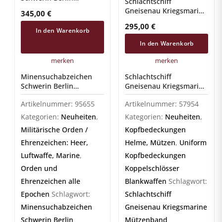
Schlachtschiff
Kriegsmarine,
Gneisenau Kriegsmarine
345,00
€
Buntmetall
Mützenband
295,00
€
In den Warenkorb
In den Warenkorb
merken
merken
Minensuchabzeichen
Schlachtschiff
Schwerin Berlin
Gneisenau Kriegsmarine
Kriegsmarine,
Mützenband
Artikelnummer:
95655
Artikelnummer:
57954
Buntmetall
Kategorien:
Neuheiten
,
Kategorien:
Neuheiten
,
Militärische Orden /
Kopfbedeckungen
Ehrenzeichen: Heer,
Helme, Mützen
,
Uniform
Luftwaffe, Marine
,
Kopfbedeckungen
Orden und
Koppelschlösser
Ehrenzeichen alle
Blankwaffen
Schlagwort:
Epochen
Schlagwort:
Schlachtschiff
Minensuchabzeichen
Gneisenau Kriegsmarine
Schwerin Berlin
Mützenband