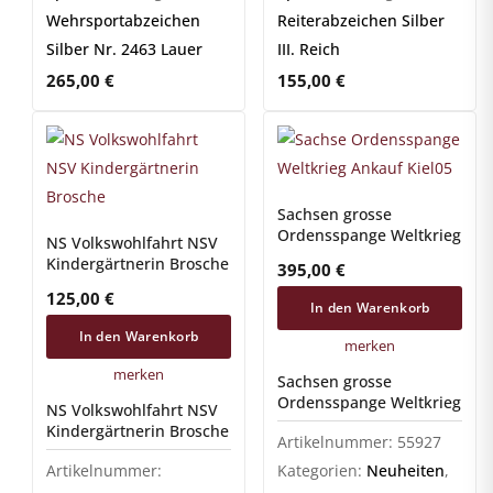
Wehrsportabzeichen
Reiterabzeichen Silber
Silber Nr. 2463 Lauer
III. Reich
265,00
€
155,00
€
Sachsen grosse
Ordensspange Weltkrieg
NS Volkswohlfahrt NSV
Kindergärtnerin Brosche
395,00
€
125,00
€
In den Warenkorb
In den Warenkorb
merken
merken
Sachsen grosse
Ordensspange Weltkrieg
NS Volkswohlfahrt NSV
Kindergärtnerin Brosche
Artikelnummer:
55927
Artikelnummer:
Kategorien:
Neuheiten
,