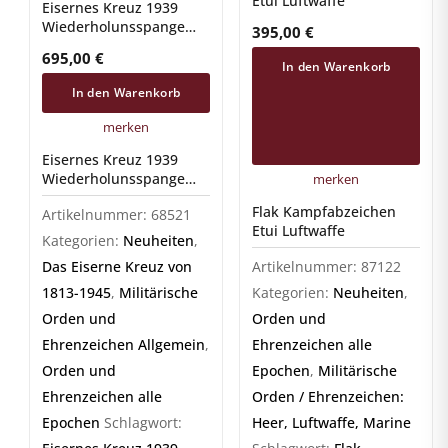
Etui Luftwaffe
Eisernes Kreuz 1939
Wiederholunsspange
395,00
€
B.H. Mayer 1914
695,00
€
In den Warenkorb
In den Warenkorb
merken
Eisernes Kreuz 1939
Wiederholunsspange
merken
B.H. Mayer 1914
Flak Kampfabzeichen
Artikelnummer:
68521
Etui Luftwaffe
Kategorien:
Neuheiten
,
Das Eiserne Kreuz von
Artikelnummer:
87122
1813-1945
,
Militärische
Kategorien:
Neuheiten
,
Orden und
Orden und
Ehrenzeichen Allgemein
,
Ehrenzeichen alle
Orden und
Epochen
,
Militärische
Ehrenzeichen alle
Orden / Ehrenzeichen:
Epochen
Schlagwort:
Heer, Luftwaffe, Marine