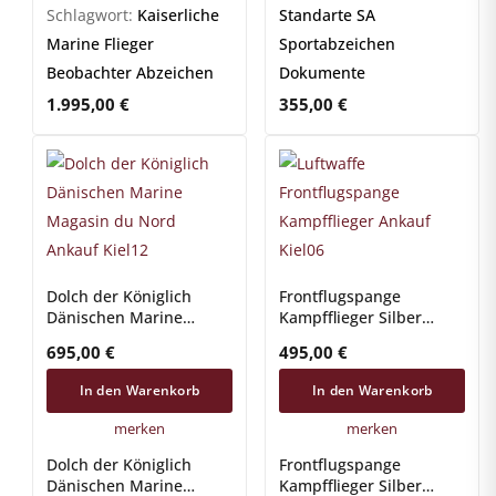
Schlagwort:
Kaiserliche
Standarte SA
Marine Flieger
Sportabzeichen
Beobachter Abzeichen
Dokumente
1.995,00
€
355,00
€
Dolch der Königlich
Frontflugspange
Dänischen Marine
Kampfflieger Silber
Magasin du Nord
Luftwaffe
695,00
€
495,00
€
In den Warenkorb
In den Warenkorb
merken
merken
Dolch der Königlich
Frontflugspange
Dänischen Marine
Kampfflieger Silber