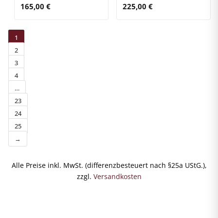
165,00
€
225,00
€
1
2
3
4
…
23
24
25
→
Alle Preise inkl. MwSt. (differenzbesteuert nach §25a UStG.),
zzgl.
Versandkosten