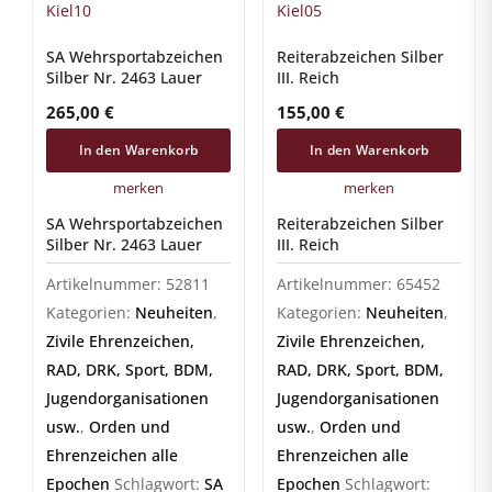
SA Wehrsportabzeichen
Reiterabzeichen Silber
Silber Nr. 2463 Lauer
III. Reich
265,00
€
155,00
€
In den Warenkorb
In den Warenkorb
merken
merken
SA Wehrsportabzeichen
Reiterabzeichen Silber
Silber Nr. 2463 Lauer
III. Reich
Artikelnummer:
52811
Artikelnummer:
65452
Kategorien:
Neuheiten
,
Kategorien:
Neuheiten
,
Zivile Ehrenzeichen,
Zivile Ehrenzeichen,
RAD, DRK, Sport, BDM,
RAD, DRK, Sport, BDM,
Jugendorganisationen
Jugendorganisationen
usw.
,
Orden und
usw.
,
Orden und
Ehrenzeichen alle
Ehrenzeichen alle
Epochen
Schlagwort:
SA
Epochen
Schlagwort: