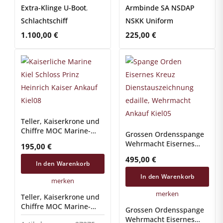
Extra-Klinge U-Boot
,
Armbinde SA NSDAP
Schlachtschiff
NSKK Uniform
1.100,00
€
225,00
€
Teller, Kaiserkrone und
Chiffre MOC Marine-
Grossen Ordensspange
Offiziers-Casino Kiel
Wehrmacht Eisernes
195,00
€
Kreuz und DA 25 Jahre
495,00
€
In den Warenkorb
In den Warenkorb
merken
merken
Teller, Kaiserkrone und
Chiffre MOC Marine-
Grossen Ordensspange
Offiziers-Casino Kiel
Wehrmacht Eisernes