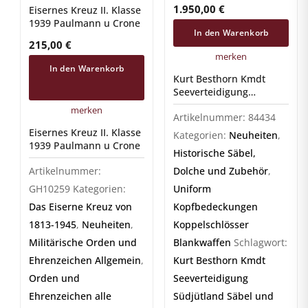
Südjütland, Säbel und
1.950,00
€
Eisernes Kreuz II. Klasse
Urkunde
1939 Paulmann u Crone
In den Warenkorb
215,00
€
merken
In den Warenkorb
Kurt Besthorn Kmdt
Seeverteidigung
Südjütland, Säbel und
merken
Artikelnummer:
84434
Urkunde
Eisernes Kreuz II. Klasse
Kategorien:
Neuheiten
,
1939 Paulmann u Crone
Historische Säbel,
Artikelnummer:
Dolche und Zubehör
,
GH10259
Kategorien:
Uniform
Das Eiserne Kreuz von
Kopfbedeckungen
1813-1945
,
Neuheiten
,
Koppelschlösser
Militärische Orden und
Blankwaffen
Schlagwort:
Ehrenzeichen Allgemein
,
Kurt Besthorn Kmdt
Orden und
Seeverteidigung
Ehrenzeichen alle
Südjütland Säbel und