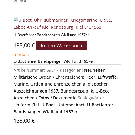
VERKAUFT
U-Bootfahrer Bandspangen WK II und 1957er
135,00
€
In den Warenkorb
merken
U-Bootfahrer Bandspangen WK II und 1957er
Artikelnummer:
69617
Kategorien:
Neuheiten
,
Militärische Orden / Ehrenzeichen: Heer, Luftwaffe,
Marine
,
Orden und Ehrenzeichen alle Epochen
,
Auszeichnungen 1957, Bundesrepublik
,
U-Boot
Abzeichen / Fotos / Dokumente
Schlagwörter:
Uniform Kiel
,
U-Boot
,
Unterseeboot
,
U-Bootfahrer
Bandspangen WK II und 1957er
135,00
€