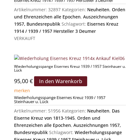
Eisernes Kreuz 1914 / 1939 / 1957 Hersteller 3 Deumer
Artikelnummer:
32897
Kategorien:
Neuheiten
,
Orden
und Ehrenzeichen alle Epochen
,
Auszeichnungen
1957, Bundesrepublik
Schlagwort:
Eisernes Kreuz
1914 / 1939 / 1957 Hersteller 3 Deumer
VERKAUFT
Wiederholungsspange Eisernes Kreuz 1939 / 1957 Steinhauer u.
Lück
95,00
€
In den Warenkorb
merken
Wiederholungsspange Eisernes Kreuz 1939 / 1957
Steinhauer u. Lück
Artikelnummer:
51956
Kategorien:
Neuheiten
,
Das
Eiserne Kreuz von 1813-1945
,
Orden und
Ehrenzeichen alle Epochen
,
Auszeichnungen 1957,
Bundesrepublik
Schlagwort:
Wiederholungsspange
Eisernes Kreuz 1939 / 1957 Steinhauer u. Lück