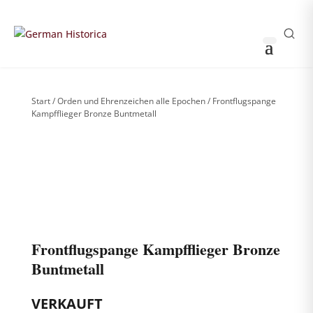
HUSS &
0
0
SÖHNE
es ist kein Produkt auf de
Sammler-Login
German
Historica
Start
/
Orden und Ehrenzeichen alle Epochen
/ Frontflugspange
Kampfflieger Bronze Buntmetall
Weitere Bilder nach Login sichtbar
!
Bitte anmelden, um die komplette Produktgalerie zu
sehen.
Frontflugspange Kampfflieger Bronze
Buntmetall
VERKAUFT