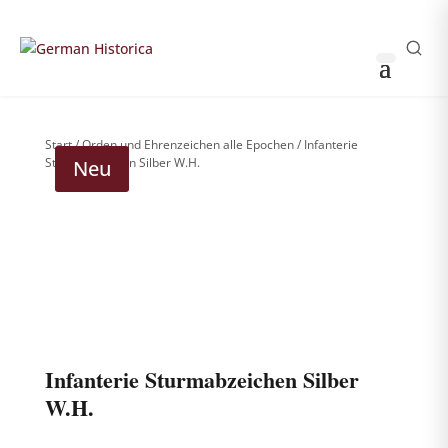
THOMAS HUSS & SÖHNE
0
0
Sammler-Login
German Historica
Start
/
Orden und Ehrenzeichen alle Epochen
/ Infanterie
Sturmabzeichen Silber W.H.
Neu
Weitere Bilder nach Login sichtbar
!
Bitte anmelden, um die komplette Produktgalerie zu
sehen.
Infanterie Sturmabzeichen Silber
W.H.