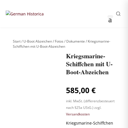
THOMAS HUSS & SÖHNE
0
0
Sammler-Login
German Historica
Start
/
U-Boot Abzeichen / Fotos / Dokumente
/ Kriegsmarine-
Schiffchen mit U-Boot-Abzeichen
Kriegsmarine-
Schiffchen mit U-
Boot-Abzeichen
Weitere Bilder
585,00
€
nach Login
sichtbar
!
inkl. MwSt. (differenzbesteuert
Bitte anmelden, um
die komplette
nach §25a UStG.)
zzgl.
Produktgalerie zu
sehen.
Versandkosten
Kriegsmarine-Schiffchen