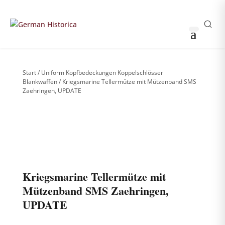
THOMAS HUSS & SÖHNE
0
0
Sammler-Login
German Historica
Start
/
Uniform Kopfbedeckungen Koppelschlösser
Blankwaffen
/ Kriegsmarine Tellermütze mit Mützenband SMS
Zaehringen, UPDATE
Weitere Bilder nach Login sichtbar
!
Bitte anmelden, um die komplette Produktgalerie zu
sehen.
Kriegsmarine Tellermütze mit
Mützenband SMS Zaehringen,
UPDATE