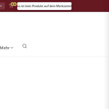
0
0
in
es ist kein Produkt auf dem Merkzettel
 Mehr