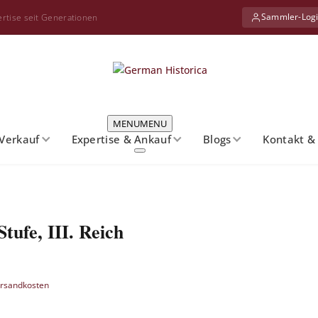
Sammler-Log
ertise seit Generationen
MENU
MENU
Verkauf
Expertise & Ankauf
Blogs
Kontakt &
 Ehrenzeichen I. Stufe, III. Reich
e zu sehen.
tufe, III. Reich
rsandkosten