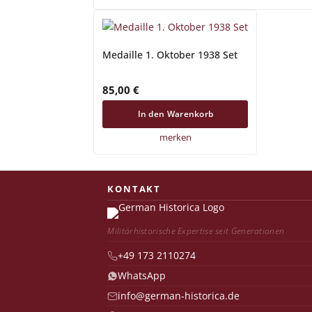
Medaille 1. Oktober 1938 Set
85,00
€
In den Warenkorb
merken
Militärhistorische Expertise seit Generationen
+49 173 2110274
WhatsApp
info@german-historica.de