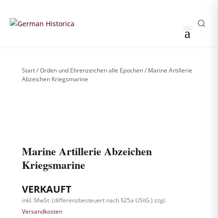
THOMAS HUSS & SÖHNE
0
0
Sammler-Login
German Historica
Start
/
Orden und Ehrenzeichen alle Epochen
/ Marine Artillerie
Abzeichen Kriegsmarine
Weitere Bilder nach Login sichtbar
!
Bitte anmelden, um die komplette Produktgalerie zu
sehen.
Marine Artillerie Abzeichen
Kriegsmarine
VERKAUFT
inkl. MwSt. (differenzbesteuert nach §25a UStG.)
zzgl.
Versandkosten