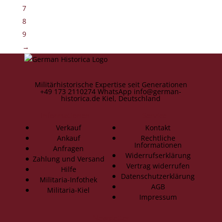
7
8
9
→
Militärhistorische Expertise seit Generationen
+49 173 2110274
WhatsApp
info@german-
historica.de
Kiel, Deutschland
Informationen
Service
Verkauf
Kontakt
Ankauf
Rechtliche
Informationen
Anfragen
Widerrufserklärung
Zahlung und Versand
Vertrag widerrufen
Hilfe
Datenschutzerklärung
Militaria-Infothek
AGB
Militaria-Kiel
Impressum
Newsletter