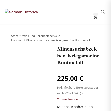
THOMAS HUSS & SÖHNE
0
0
Sammler-Login
German Historica
Start
/
Orden und Ehrenzeichen alle
Epochen
/ Minensuchabzeichen Kriegsmarine Buntmetall
Minensuchabzeic
hen Kriegsmarine
Buntmetall
Weitere Bilder
nach Login
sichtbar
!
225,00
€
Bitte anmelden, um
die komplette
Produktgalerie zu
sehen.
inkl. MwSt. (differenzbesteuert
nach §25a UStG.)
zzgl.
Versandkosten
Minensuchabzeichen