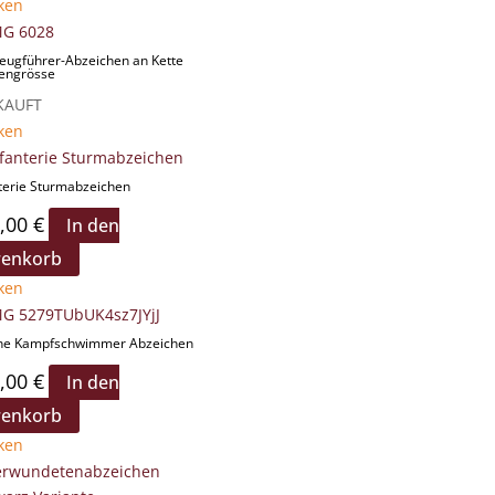
ken
eugführer-Abzeichen an Kette
zengrösse
KAUFT
ken
terie Sturmabzeichen
,00
€
In den
enkorb
ken
ne Kampfschwimmer Abzeichen
,00
€
In den
enkorb
ken