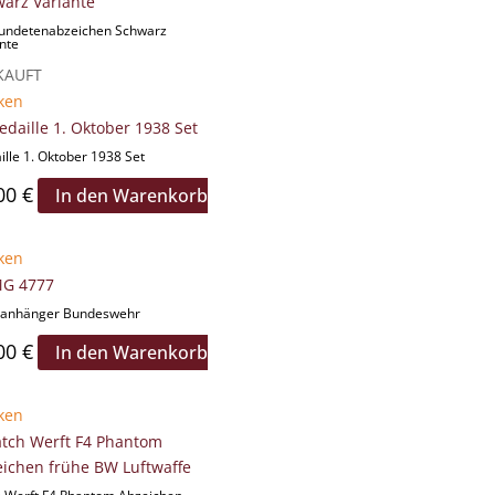
undetenabzeichen Schwarz
nte
KAUFT
ken
lle 1. Oktober 1938 Set
00
€
In den Warenkorb
ken
tanhänger Bundeswehr
00
€
In den Warenkorb
ken