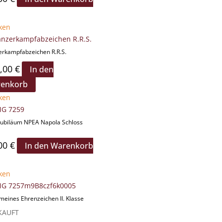
ken
erkampfabzeichen R.R.S.
,00
€
In den
enkorb
ken
Jubiläum NPEA Napola Schloss
00
€
In den Warenkorb
ken
meines Ehrenzeichen II. Klasse
KAUFT