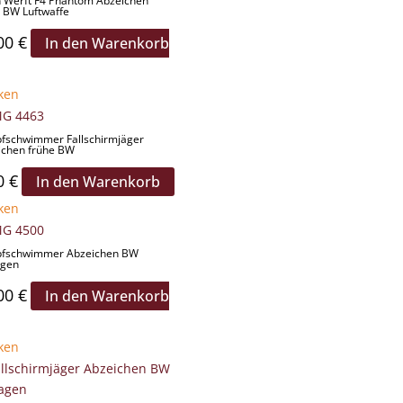
h Werft F4 Phantom Abzeichen
 BW Luftwaffe
00
€
In den Warenkorb
ken
fschwimmer Fallschirmjäger
ichen frühe BW
0
€
In den Warenkorb
ken
fschwimmer Abzeichen BW
agen
00
€
In den Warenkorb
ken