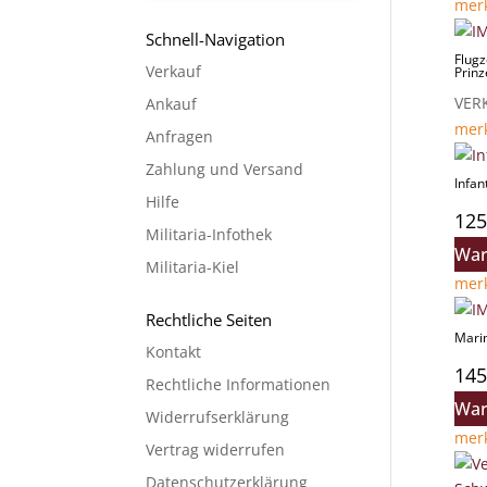
mer
Schnell-Navigation
Flugz
Verkauf
Prin
VER
Ankauf
mer
Anfragen
Zahlung und Versand
Infan
Hilfe
125
Militaria-Infothek
War
Militaria-Kiel
mer
Rechtliche Seiten
Mari
Kontakt
145
Rechtliche Informationen
War
Widerrufserklärung
mer
Vertrag widerrufen
Datenschutzerklärung