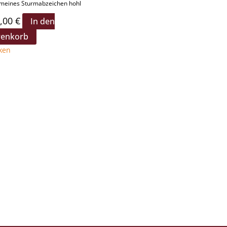
emeines Sturmabzeichen hohl
,00
€
In den
enkorb
ken