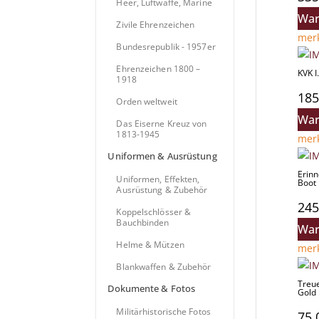
Heer, Luftwaffe, Marine
War
Zivile Ehrenzeichen
mer
Bundesrepublik - 1957er
Ehrenzeichen 1800 –
KVK I
1918
185
Orden weltweit
War
Das Eiserne Kreuz von
1813-1945
mer
Uniformen & Ausrüstung
Erinn
Uniformen, Effekten,
Boot 
Ausrüstung & Zubehör
245
Koppelschlösser &
Bauchbinden
War
Helme & Mützen
mer
Blankwaffen & Zubehör
Treue
Dokumente & Fotos
Gold
Militärhistorische Fotos
75,