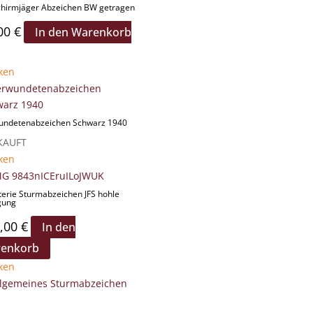
schirmjäger Abzeichen BW getragen
00
€
In den Warenkorb
ken
undetenabzeichen Schwarz 1940
KAUFT
ken
terie Sturmabzeichen JFS hohle
gung
,00
€
In den
enkorb
ken