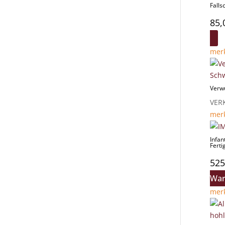
Fall
85,
mer
Verw
VER
mer
Infan
Ferti
525
War
mer