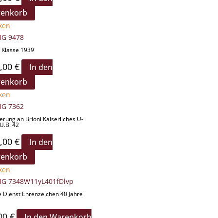
enkorb
ken
. Klasse 1939
,00
€
In den
enkorb
ken
erung an Brioni Kaiserliches U-
U.B. 42
,00
€
In den
enkorb
ken
 Dienst Ehrenzeichen 40 Jahre
00
€
In den Warenkorb