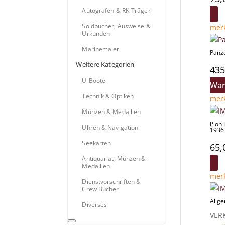
Autografen & RK-Träger
Soldbücher, Ausweise &
mer
Urkunden
Marinemaler
Panz
Weitere Kategorien
435
U-Boote
War
Technik & Optiken
mer
Münzen & Medaillen
Plön 
Uhren & Navigation
1936
Seekarten
65,
Antiquariat, Münzen &
Medaillen
mer
Dienstvorschriften &
Crew Bücher
Allge
Diverses
VER