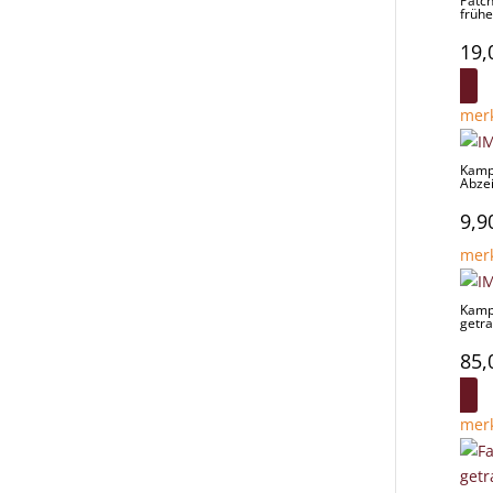
Patc
frühe
19,
mer
Kamp
Abze
9,9
mer
Kamp
getr
85,
mer