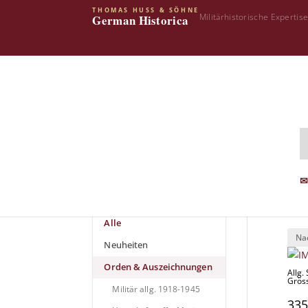
THOMAS HUSS & SÖHNE
Militärhistorische Expertis
German Historica
Star
Shop Kategorien
Or
✉
Archiv
Alle
Neuheiten
Orden & Auszeichnungen
Allg.
Grös
Militär allg. 1918-1945
335