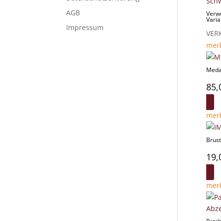
AGB
Verw
Varia
Impressum
VER
mer
Medai
85,
mer
Brus
19,
mer