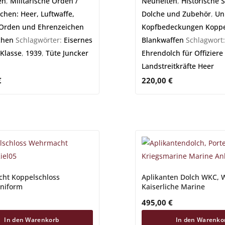
en
,
Militärische Orden /
Neuheiten
,
Historische S
chen: Heer, Luftwaffe,
Dolche und Zubehör
,
Un
Orden und Ehrenzeichen
Kopfbedeckungen Koppe
chen
Schlagwörter:
Eisernes
Blankwaffen
Schlagwort
 Klasse
,
1939
,
Tüte Juncker
Ehrendolch für Offiziere
Landstreitkräfte Heer
€
220,00
€
ht Koppelschloss
Aplikanten Dolch WKC,
niform
Kaiserliche Marine
495,00
€
In den Warenkorb
In den Warenko