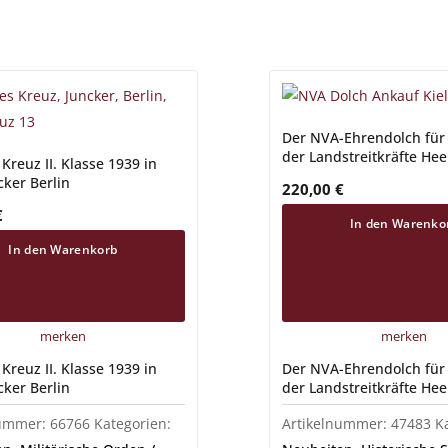
Der NVA-Ehrendolch für 
der Landstreitkräfte Hee
Kreuz II. Klasse 1939 in
cker Berlin
220,00
€
€
In den Warenko
In den Warenkorb
merken
merken
Kreuz II. Klasse 1939 in
Der NVA-Ehrendolch für 
cker Berlin
der Landstreitkräfte Hee
nummer:
66766
Kategorien:
Artikelnummer:
47483
K