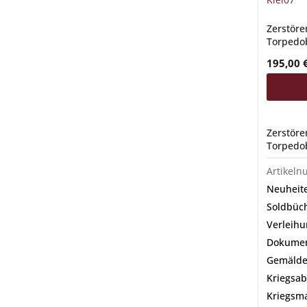
Zerstöre
Torpedob
195,00
Zerstöre
Torpedob
Artikel
Neuheit
Soldbüch
Verleih
Dokument
Gemäld
Kriegsa
Kriegsm