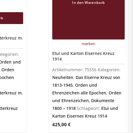
In den Warenkorb
rb
tterkreuz m.
merken
Etui und Karton Eisernes Kreuz
ategorien:
1914
 Orden und
,
Orden
Artikelnummer:
75556
Kategorien:
Epochen
Neuheiten
,
Das Eiserne Kreuz von
1813-1945
,
Orden und
tterkreuz m.
Ehrenzeichen alle Epochen
,
Orden
und Ehrenzeichen, Dokumente
tterkreuz
1800 – 1918
Schlagwort:
Etui und
Karton Eisernes Kreuz 1914
425,00
€