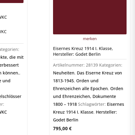
 WKC
WKC
merken
Eisernes Kreuz 1914 I. Klasse,
ategorien:
Hersteller: Godet Berlin
te, die mit
erbessert
Artikelnummer:
28139
Kategorien:
n können.
,
Neuheiten
,
Das Eiserne Kreuz von
he und
1813-1945
,
Orden und
Ehrenzeichen alle Epochen
,
Orden
lschlösser
und Ehrenzeichen, Dokumente
r:
1800 – 1918
Schlagwörter:
Eisernes
WKC
Kreuz 1914 I. Klasse
,
Hersteller:
Godet Berlin
795,00
€