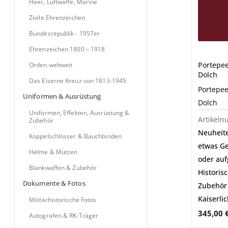
Kreuz von 1813-1945
Heer, Luftwaffe, Marine
Zivile Ehrenzeichen
ffekten, Ausrüstung & Zubehör
Bundesrepublik - 1957er
sser & Bauchbinden
tzen
Ehrenzeichen 1800 – 1918
 & Zubehör
Portepee
Orden weltweit
Dolch
Das Eiserne Kreuz von 1813-1945
ische Fotos
Portepee
 RK-Träger
Uniformen & Ausrüstung
 Ausweise & Urkunden
Dolch
Uniformen, Effekten, Ausrüstung &
Artikel
Zubehör
Neuheit
Koppelschlösser & Bauchbinden
etwas Ge
tiken
Helme & Mützen
daillen
oder auf
gation
Blankwaffen & Zubehör
Historis
 Münzen & Medaillen
Dokumente & Fotos
Zubehör
riften & Crew Bücher
Kaiserli
Militärhistorische Fotos
345,00
Autografen & RK-Träger