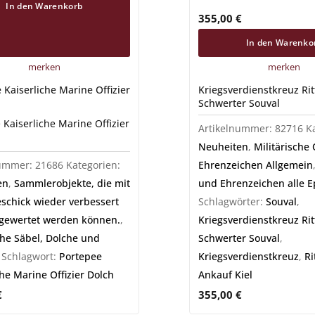
In den Warenkorb
355,00
€
In den Warenko
merken
merken
 Kaiserliche Marine Offizier
Kriegsverdienstkreuz Ri
Schwerter Souval
 Kaiserliche Marine Offizier
Artikelnummer:
82716
K
Neuheiten
,
Militärische
nummer:
21686
Kategorien:
Ehrenzeichen Allgemein
en
,
Sammlerobjekte, die mit
und Ehrenzeichen alle 
schick wieder verbessert
Schlagwörter:
Souval
,
gewertet werden können.
,
Kriegsverdienstkreuz Ri
che Säbel, Dolche und
Schwerter Souval
,
Schlagwort:
Portepee
Kriegsverdienstkreuz
,
Ri
che Marine Offizier Dolch
Ankauf Kiel
€
355,00
€