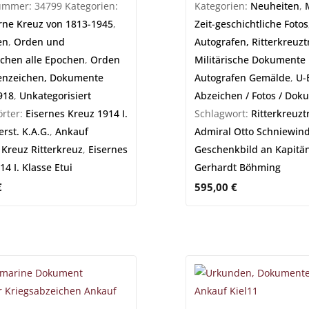
nummer:
34799
Kategorien:
Kategorien:
Neuheiten
,
rne Kreuz von 1813-1945
,
Zeit-geschichtliche Fotos
en
,
Orden und
Autografen, Ritterkreuzt
chen alle Epochen
,
Orden
Militärische Dokumente 
enzeichen, Dokumente
Autografen Gemälde
,
U-
918
,
Unkategorisiert
Abzeichen / Fotos / Dok
rter:
Eisernes Kreuz 1914 I.
Schlagwort:
Ritterkreuzt
rst. K.A.G.
,
Ankauf
Admiral Otto Schniewind
 Kreuz Ritterkreuz
,
Eisernes
Geschenkbild an Kapitän
4 I. Klasse Etui
Gerhardt Böhming
€
595,00
€