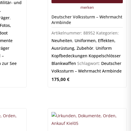
Militär- und
merken
,
Deutscher Volkssturm – Wehrmacht
räger
,
Armbinde
Fotos,
Boot
Artikelnummer:
88952
Kategorien:
umente
Neuheiten
,
Uniformen, Effekten,
räger
Ausrüstung, Zubehör
,
Uniform
 –
Kopfbedeckungen Koppelschlösser
 zur See
Blankwaffen
Schlagwort:
Deutscher
Volkssturm – Wehrmacht Armbinde
175,00
€