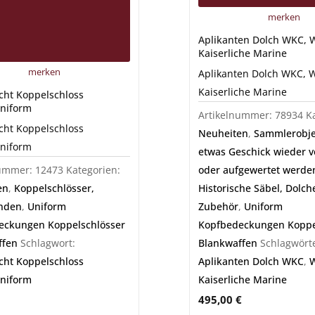
merken
Aplikanten Dolch WKC,
Kaiserliche Marine
merken
Aplikanten Dolch WKC, 
Kaiserliche Marine
ht Koppelschloss
niform
Artikelnummer:
78934
K
ht Koppelschloss
Neuheiten
,
Sammlerobjek
niform
etwas Geschick wieder v
nummer:
12473
Kategorien:
oder aufgewertet werde
en
,
Koppelschlösser,
Historische Säbel, Dolc
nden
,
Uniform
Zubehör
,
Uniform
eckungen Koppelschlösser
Kopfbedeckungen Koppe
ffen
Schlagwort:
Blankwaffen
Schlagwörte
ht Koppelschloss
Aplikanten Dolch WKC
,
niform
Kaiserliche Marine
495,00
€