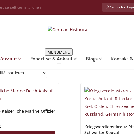
Sammler-Log
ertise seit Generationen
MENU
MENU
Verkauf
Expertise & Ankauf
Blogs
Kontakt &
 Kaiserliche Marine Offizier
€
Kriegsverdienstkreuz Ri
Schwerter Souval