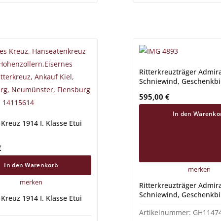
Ritterkreuzträger Admira
Schniewind, Geschenkbi
Kapitän zur See Gerhar
595,00
€
In den Warenko
 Kreuz 1914 I. Klasse Etui
€
In den Warenkorb
merken
merken
Ritterkreuzträger Admira
Schniewind, Geschenkbi
 Kreuz 1914 I. Klasse Etui
Kapitän zur See Gerhar
Artikelnummer:
GH1147