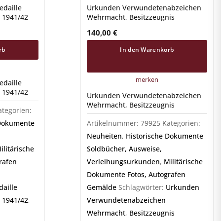
daille
Urkunden Verwundetenabzeichen
 1941/42
Wehrmacht, Besitzzeugnis
140,00
€
rb
In den Warenkorb
merken
daille
 1941/42
Urkunden Verwundetenabzeichen
Wehrmacht, Besitzzeugnis
ategorien:
 Dokumente
Artikelnummer:
79925
Kategorien:
Neuheiten
,
Historische Dokumente
ilitärische
Soldbücher, Ausweise,
rafen
Verleihungsurkunden
,
Militärische
Dokumente Fotos, Autografen
aille
Gemälde
Schlagwörter:
Urkunden
 1941/42
,
Verwundetenabzeichen
Wehrmacht
,
Besitzzeugnis