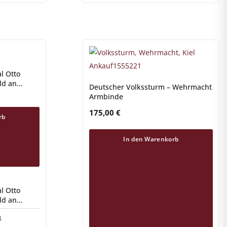
l Otto
ld an
Deutscher Volkssturm – Wehrmacht
dt Böhming
Armbinde
175,00
€
rb
In den Warenkorb
l Otto
ld an
dt Böhming
4