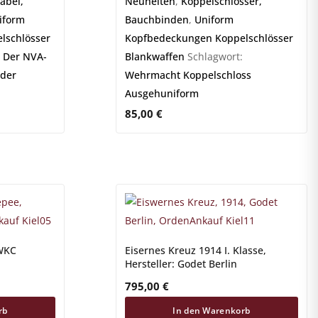
äbel,
Neuheiten
,
Koppelschlösser,
iform
Bauchbinden
,
Uniform
lschlösser
Kopfbedeckungen Koppelschlösser
:
Der NVA-
Blankwaffen
Schlagwort:
 der
Wehrmacht Koppelschloss
Ausgehuniform
85,00
€
 WKC
Eisernes Kreuz 1914 I. Klasse,
Hersteller: Godet Berlin
795,00
€
rb
In den Warenkorb