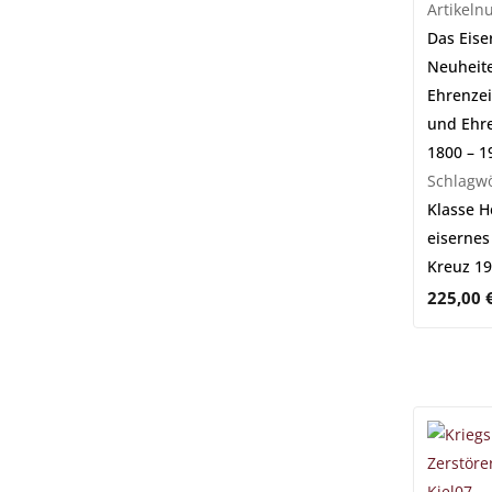
Artikel
Das Eise
Neuheit
Ehrenzei
und Ehr
1800 – 1
Schlagwö
Klasse He
eisernes
Kreuz 191
225,00