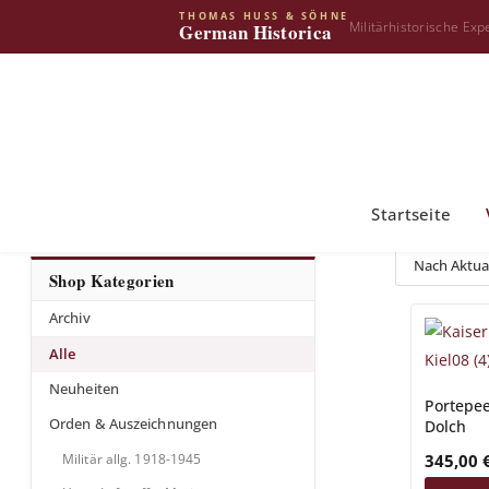
THOMAS HUSS & SÖHNE
Militärhistorische Exp
German Historica
Startseite
Shop Kategorien
Archiv
ufte Artikel
Alle
1918-1945
Neuheiten
ffe, Marine
Portepee
eichen
Orden & Auszeichnungen
Dolch
ik - 1957er
 1800 – 1918
345,00
Militär allg. 1918-1945
it