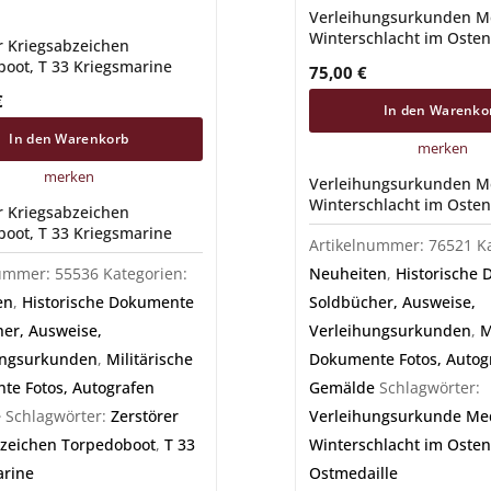
Verleihungsurkunden Me
Winterschlacht im Osten
r Kriegsabzeichen
oot, T 33 Kriegsmarine
75,00
€
€
In den Warenko
In den Warenkorb
merken
merken
Verleihungsurkunden Me
Winterschlacht im Osten
r Kriegsabzeichen
oot, T 33 Kriegsmarine
Artikelnummer:
76521
K
nummer:
55536
Kategorien:
Neuheiten
,
Historische
en
,
Historische Dokumente
Soldbücher, Ausweise,
er, Ausweise,
Verleihungsurkunden
,
M
ungsurkunden
,
Militärische
Dokumente Fotos, Autog
e Fotos, Autografen
Gemälde
Schlagwörter:
e
Schlagwörter:
Zerstörer
Verleihungsurkunde Med
bzeichen Torpedoboot
,
T 33
Winterschlacht im Osten
arine
Ostmedaille