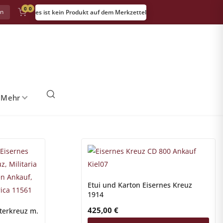
0
0
in
es ist kein Produkt auf dem Merkzettel
 Mehr
Etui und Karton Eisernes Kreuz
1914
425,00
€
tterkreuz m.