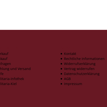
ormationen
Service
rkauf
Kontakt
kauf
Rechtliche Informationen
fragen
Widerrufserklärung
hlung und Versand
Vertrag widerrufen
lfe
Datenschutzerklärung
litaria-Infothek
AGB
litaria-Kiel
Impressum