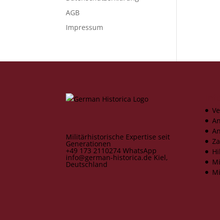
AGB
Impressum
Inf
Ve
An
An
Militärhistorische Expertise seit
Za
Generationen
+49 173 2110274
WhatsApp
Hi
info@german-historica.de
Kiel,
Mi
Deutschland
Mi