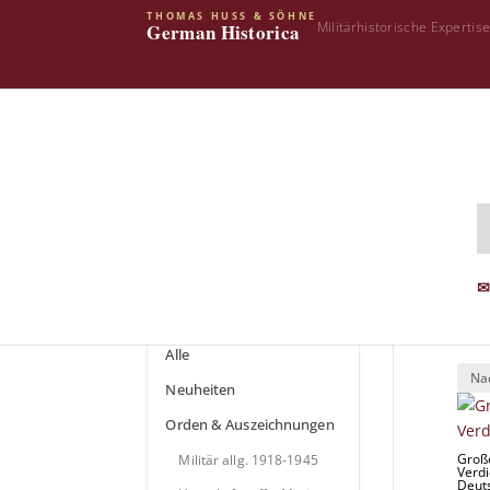
THOMAS HUSS & SÖHNE
Militärhistorische Expertis
German Historica
Star
Shop Kategorien
19
✉
Archiv
Alle
Neuheiten
Orden & Auszeichnungen
Groß
Militär allg. 1918-1945
Verdi
Deuts