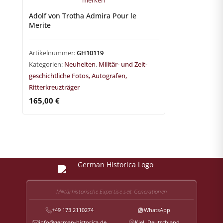
merken
Adolf von Trotha Admira Pour le
Merite
Artikelnummer:
GH10119
Kategorien:
Neuheiten
,
Militär- und Zeit-
geschichtliche Fotos, Autografen,
Ritterkreuzträger
165,00
€
Militärhistorische Expertise seit Generationen
+49 173 2110274
WhatsApp
info@german-historica.de
Kiel, Deutschland