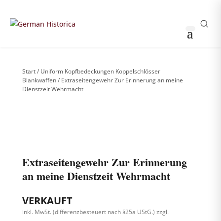
THOMAS HUSS & SÖHNE
0
0
Sammler-Login
German Historica
Start
/
Uniform Kopfbedeckungen Koppelschlösser
Blankwaffen
/ Extraseitengewehr Zur Erinnerung an meine
Dienstzeit Wehrmacht
Weitere Bilder nach Login sichtbar
!
Bitte anmelden, um die komplette Produktgalerie zu
sehen.
Extraseitengewehr Zur Erinnerung
an meine Dienstzeit Wehrmacht
VERKAUFT
inkl. MwSt. (differenzbesteuert nach §25a UStG.)
zzgl.