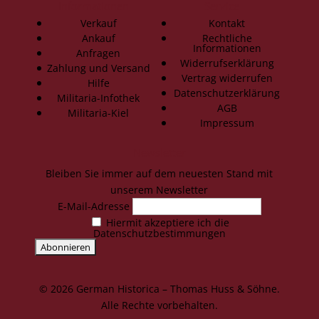
Informationen
Service
Verkauf
Kontakt
Ankauf
Rechtliche
Informationen
Anfragen
Widerrufserklärung
Zahlung und Versand
Vertrag widerrufen
Hilfe
Datenschutzerklärung
Militaria-Infothek
AGB
Militaria-Kiel
Impressum
Newsletter
Bleiben Sie immer auf dem neuesten Stand mit
unserem Newsletter
E-Mail-Adresse
Hiermit akzeptiere ich die
Datenschutzbestimmungen
© 2026 German Historica – Thomas Huss & Söhne.
Alle Rechte vorbehalten.