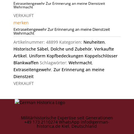
Extraseitengewehr Zur Erinnerung an meine Dienstzeit
Wehrmacht
VERKAUFT
merken
Extraseitengewehr Zur Erinnerung an meine Dienstzeit
Wehrmacht
Artikelnummer:
48899
Kategorien:
Neuheiten
,
Historische Säbel, Dolche und Zubehör
,
Verkaufte
Artikel
,
Uniform Kopfbedeckungen Koppelschlösser
Blankwaffen
Schlagwörter:
Wehrmacht
,
Extraseitengewehr
,
Zur Erinnerung an meine
Dienstzeit
VERKAUFT
Militärhistorische Expertise seit Generationen
+49 173 2110274
WhatsApp
info@german-
historica.de
Kiel, Deutschland