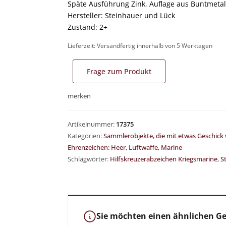
Kreuz von 1813-1945
Späte Ausführung Zink, Auflage aus Buntmetal
Hersteller: Steinhauer und Lück
Zustand: 2+
ffekten, Ausrüstung & Zubehör
sser & Bauchbinden
Lieferzeit:
Versandfertig innerhalb von 5 Werktagen
tzen
 & Zubehör
Frage zum Produkt
ische Fotos
 RK-Träger
merken
 Ausweise & Urkunden
Artikelnummer:
17375
Kategorien:
Sammlerobjekte, die mit etwas Geschick
tiken
Ehrenzeichen: Heer, Luftwaffe, Marine
daillen
Schlagwörter:
Hilfskreuzerabzeichen Kriegsmarine
,
S
gation
German-Historica.de
 Münzen & Medaillen
Shop für militärhistorische Antiquitäten
riften & Crew Bücher
Sie möchten einen ähnlichen G