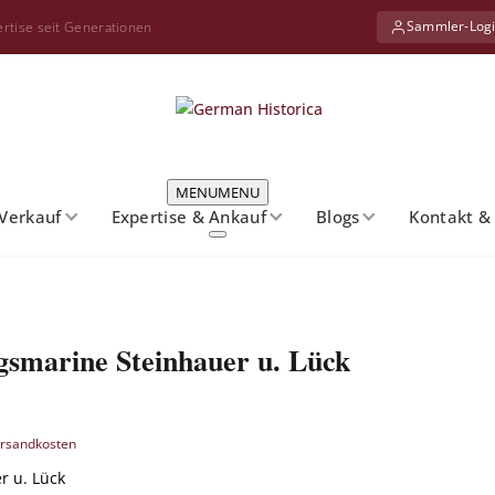
Sammler-Log
ertise seit Generationen
MENU
MENU
Verkauf
Expertise & Ankauf
Blogs
Kontakt &
zerabzeichen Kriegsmarine Steinhauer u. Lück
e zu sehen.
gsmarine Steinhauer u. Lück
rsandkosten
r u. Lück