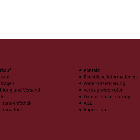
ormationen
Service
rkauf
Kontakt
kauf
Rechtliche Informationen
fragen
Widerrufserklärung
hlung und Versand
Vertrag widerrufen
lfe
Datenschutzerklärung
litaria-Infothek
AGB
litaria-Kiel
Impressum