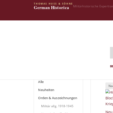
THOMAS HUSS & SÖHNE
Militärhistorische Expertis
German Historica
Star
Shop Kategorien
St
✉
Archiv
Alle
Neuheiten
Orden & Auszeichnungen
Militär allg. 1918-1945
Neu