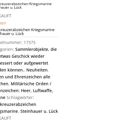
kreuzerabzeichen Kriegsmarine
hauer u. Lück
KAUFT
ken
skreuzerabzeichen Kriegsmarine
nhauer u. Lück
ikelnummer:
17375
gorien:
Sammlerobjekte, die
etwas Geschick wieder
essert oder aufgewertet
den können.
,
Neuheiten
,
n und Ehrenzeichen alle
chen
,
Militärische Orden /
nzeichen: Heer, Luftwaffe,
ine
Schlagwörter:
skreuzerabzeichen
gsmarine
,
Steinhauer u. Lück
KAUFT