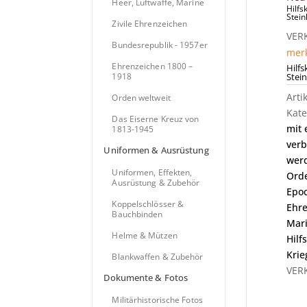
Heer, Luftwaffe, Marine
Hilfs
Stein
Zivile Ehrenzeichen
VER
Bundesrepublik - 1957er
mer
Ehrenzeichen 1800 –
Hilf
Stei
1918
Art
Orden weltweit
Kate
Das Eiserne Kreuz von
mit 
1813-1945
verb
Uniformen & Ausrüstung
wer
Uniformen, Effekten,
Orde
Ausrüstung & Zubehör
Epo
Koppelschlösser &
Ehre
Bauchbinden
Mar
Helme & Mützen
Hilf
Krie
Blankwaffen & Zubehör
VER
Dokumente & Fotos
Militärhistorische Fotos