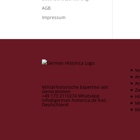
AGB
Impressum
Inf
Ve
An
An
Militärhistorische Expertise seit
Za
Generationen
+49 173 2110274
WhatsApp
Hi
info@german-historica.de
Kiel,
Mi
Deutschland
Mi