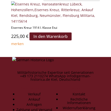
Eisernes Kreuz 1914 I. Klasse Etui
225,00
€
In den Warenkorb
merken
Militärhistorische Expertise seit Generationen
+49 173 2110274
WhatsApp
info@german-
historica.de
Kiel, Deutschland
Informationen
Service
Verkauf
Kontakt
Ankauf
Rechtliche
Informationen
Anfragen
Widerrufserklärung
Zahlung und Versand