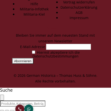
Vertrag widerrufen
Hilfe
Datenschutzerklärung
Militaria-Infothek
AGB
Militaria-Kiel
Impressum
Newsletter
Bleiben Sie immer auf dem neuesten Stand mit
unserem Newsletter
E-Mail-Adresse
Hiermit akzeptiere ich die
Datenschutzbestimmungen
© 2026 German Historica – Thomas Huss & Söhne.
Alle Rechte vorbehalten.
Suche