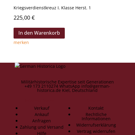
Kriegsverdienstkreuz I. Klasse Herst. 1
225,00
€
In den Warenkorb
merken
Militärhistorische Expertise seit Generationen
+49 173 2110274
WhatsApp
info@german-
historica.de
Kiel, Deutschland
Informationen
Service
Verkauf
Kontakt
Ankauf
Rechtliche
Informationen
Anfragen
Widerrufserklärung
Zahlung und Versand
Vertrag widerrufen
Hilfe