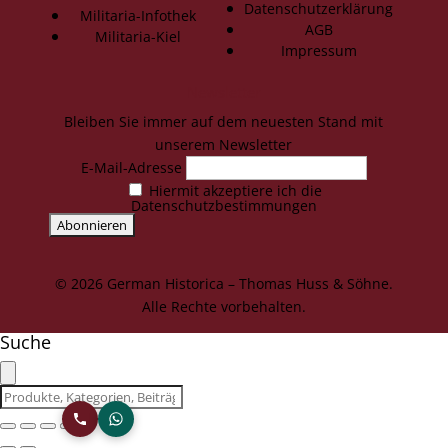
Datenschutzerklärung
Militaria-Infothek
AGB
Militaria-Kiel
Impressum
Newsletter
Bleiben Sie immer auf dem neuesten Stand mit
unserem Newsletter
E-Mail-Adresse
Hiermit akzeptiere ich die
Datenschutzbestimmungen
© 2026 German Historica – Thomas Huss & Söhne.
Alle Rechte vorbehalten.
Suche