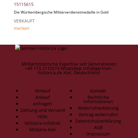
Die Württembergische Militärverdienstmedaille in Gold
VERKAUFT
merken
Militärhistorische Expertise seit Generationen
+49 173 2110274
WhatsApp
info@german-
historica.de
Kiel, Deutschland
Informationen
Service
Verkauf
Kontakt
Ankauf
Rechtliche
Informationen
Anfragen
Widerrufserklärung
Zahlung und Versand
Vertrag widerrufen
Hilfe
Datenschutzerklärung
Militaria-Infothek
AGB
Militaria-Kiel
Impressum