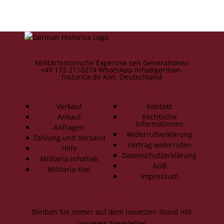
Militärhistorische Expertise seit Generationen
+49 173 2110274
WhatsApp
info@german-
historica.de
Kiel, Deutschland
Informationen
Service
Verkauf
Kontakt
Ankauf
Rechtliche
Informationen
Anfragen
Widerrufserklärung
Zahlung und Versand
Vertrag widerrufen
Hilfe
Datenschutzerklärung
Militaria-Infothek
AGB
Militaria-Kiel
Impressum
Newsletter
Bleiben Sie immer auf dem neuesten Stand mit
unserem Newsletter