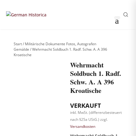
THOMAS HUSS & SÖHNE
0
0
Sammler-Login
German Historica
Start
/
Militärische Dokumente Fotos, Autografen
Gemälde
/ Wehrmacht Soldbuch 1. Radf. Schw. A. A 396
Kroatische
Wehrmacht
Soldbuch 1. Radf.
Schw. A. A 396
Kroatische
Weitere Bilder
nach Login
sichtbar
!
VERKAUFT
Bitte anmelden, um
die komplette
inkl. MwSt. (differenzbesteuert
Produktgalerie zu
sehen.
nach §25a UStG.)
zzgl.
Versandkosten
Wehrmacht Soldbuch 1.